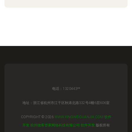
电话：1320443**
地址：浙江省杭州市江干区秋涛北路332号4幢6层606室
COPYRIGHT © 2026
WWW.XINGWEIGUANJIA.COM
软件
开发
杭州微客管家网络科技有限公司
软件开发
版权所有