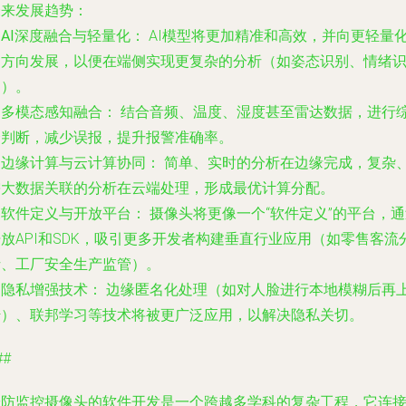
未来发展趋势：
.
AI深度融合与轻量化：
AI模型将更加精准和高效，并向更轻量
的方向发展，以便在端侧实现更复杂的分析（如姿态识别、情绪
别）。
.
多模态感知融合：
结合音频、温度、湿度甚至雷达数据，进行
合判断，减少误报，提升报警准确率。
.
边缘计算与云计算协同：
简单、实时的分析在边缘完成，复杂
需大数据关联的分析在云端处理，形成最优计算分配。
.
软件定义与开放平台：
摄像头将更像一个“软件定义”的平台，通
放API和SDK，吸引更多开发者构建垂直行业应用（如零售客流
析、工厂安全生产监管）。
.
隐私增强技术：
边缘匿名化处理（如对人脸进行本地模糊后再
传）、联邦学习等技术将被更广泛应用，以解决隐私关切。
##
安防监控摄像头的软件开发是一个跨越多学科的复杂工程，它连