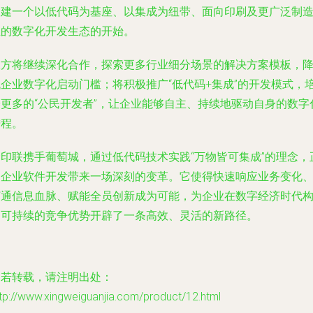
构建一个以低代码为基座、以集成为纽带、面向印刷及更广泛制
业的数字化开发生态的开始。
双方将继续深化合作，探索更多行业细分场景的解决方案模板，
低企业数字化启动门槛；将积极推广“低代码+集成”的开发模式，
养更多的“公民开发者”，让企业能够自主、持续地驱动自身的数字
进程。
金印联携手葡萄城，通过低代码技术实践“万物皆可集成”的理念，
为企业软件开发带来一场深刻的变革。它使得快速响应业务变化
打通信息血脉、赋能全员创新成为可能，为企业在数字经济时代
建可持续的竞争优势开辟了一条高效、灵活的新路径。
如若转载，请注明出处：
tp://www.xingweiguanjia.com/product/12.html