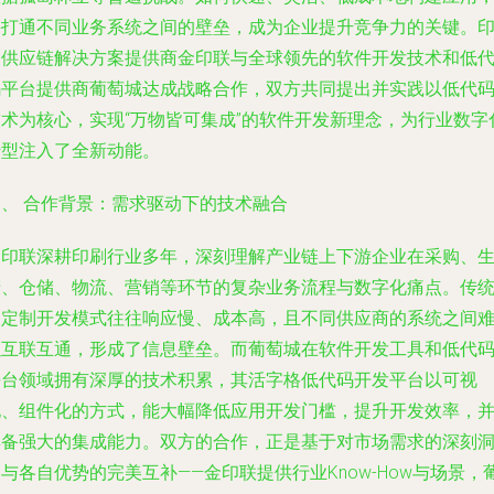
并打通不同业务系统之间的壁垒，成为企业提升竞争力的关键。
刷供应链解决方案提供商金印联与全球领先的软件开发技术和低
码平台提供商葡萄城达成战略合作，双方共同提出并实践以低代
技术为核心，实现“万物皆可集成”的软件开发新理念，为行业数字
转型注入了全新动能。
一、 合作背景：需求驱动下的技术融合
金印联深耕印刷行业多年，深刻理解产业链上下游企业在采购、
产、仓储、物流、营销等环节的复杂业务流程与数字化痛点。传
的定制开发模式往往响应慢、成本高，且不同供应商的系统之间
以互联互通，形成了信息壁垒。而葡萄城在软件开发工具和低代
平台领域拥有深厚的技术积累，其活字格低代码开发平台以可视
化、组件化的方式，能大幅降低应用开发门槛，提升开发效率，
具备强大的集成能力。双方的合作，正是基于对市场需求的深刻
与各自优势的完美互补——金印联提供行业Know-How与场景，